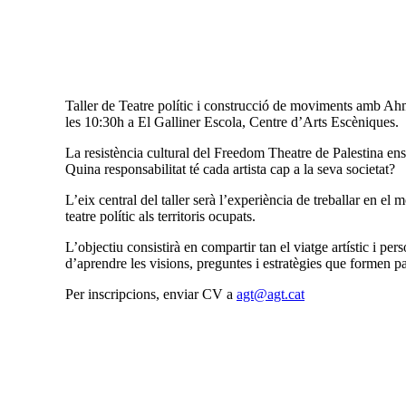
Taller de Teatre polític i construcció de moviments amb Ahme
les 10:30h a El Galliner Escola, Centre d’Arts Escèniques.
La resistència cultural del Freedom Theatre de Palestina ens 
Quina responsabilitat té cada artista cap a la seva societat?
L’eix central del taller serà l’experiència de treballar en el 
teatre polític als territoris ocupats.
L’objectiu consistirà en compartir tan el viatge artístic i pe
d’aprendre les visions, preguntes i estratègies que formen pa
Per inscripcions, enviar CV a
agt@agt.cat