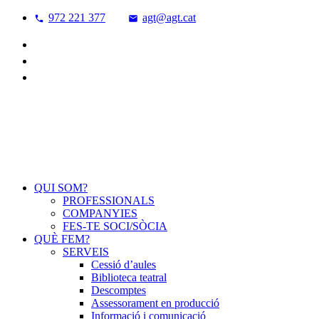
972 221 377
agt@agt.cat
QUI SOM?
PROFESSIONALS
COMPANYIES
FES-TE SOCI/SÒCIA
QUÈ FEM?
SERVEIS
Cessió d’aules
Biblioteca teatral
Descomptes
Assessorament en producció
Informació i comunicació