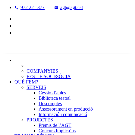
972 221 377
agt@agt.cat
QUI SOM?
PROFESSIONALS
COMPANYIES
FES-TE SOCI/SÒCIA
QUÈ FEM?
SERVEIS
Cessió d’aules
Biblioteca teatral
Descomptes
Assessorament en producció
Informació i comunicació
PROJECTES
Premis de l’AGT
Concurs Implica’ns