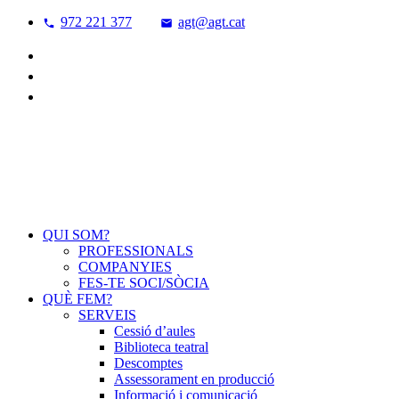
972 221 377
agt@agt.cat
QUI SOM?
PROFESSIONALS
COMPANYIES
FES-TE SOCI/SÒCIA
QUÈ FEM?
SERVEIS
Cessió d’aules
Biblioteca teatral
Descomptes
Assessorament en producció
Informació i comunicació