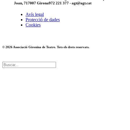
Joan, 7
17007 Girona
972 221 377 - agt@agt.cat
Avís legal
Protecció de dades
Cookies
© 2026 Associació Gironina de Teatre. Tots els drets reservats.