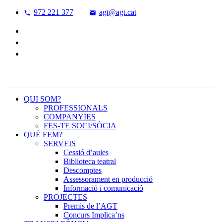
972 221 377
agt@agt.cat
QUI SOM?
PROFESSIONALS
COMPANYIES
FES-TE SOCI/SÒCIA
QUÈ FEM?
SERVEIS
Cessió d’aules
Biblioteca teatral
Descomptes
Assessorament en producció
Informació i comunicació
PROJECTES
Premis de l’AGT
Concurs Implica’ns