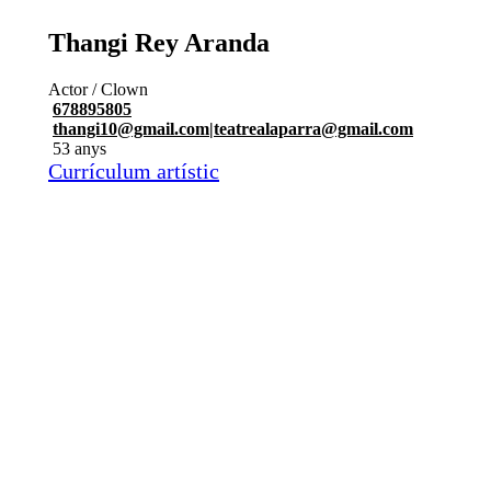
Thangi Rey Aranda
Actor / Clown
678895805
thangi10@gmail.com|teatrealaparra@gmail.com
53 anys
Currículum artístic