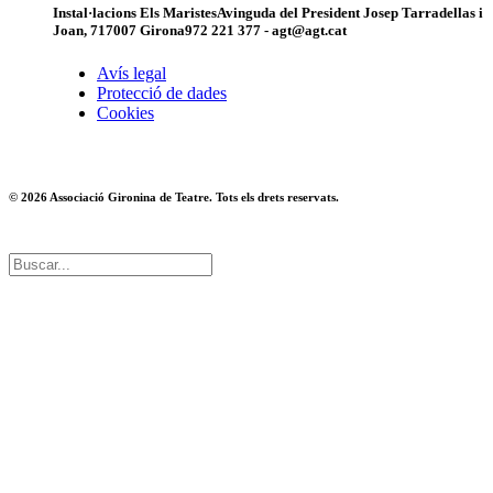
Instal·lacions Els Maristes
Avinguda del President Josep Tarradellas i
Joan, 7
17007 Girona
972 221 377 - agt@agt.cat
Avís legal
Protecció de dades
Cookies
© 2026 Associació Gironina de Teatre. Tots els drets reservats.