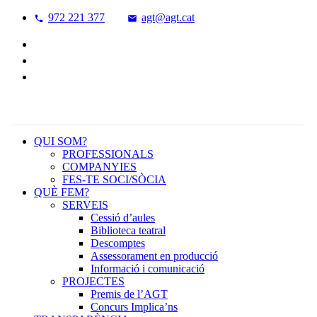
972 221 377
agt@agt.cat
QUI SOM?
PROFESSIONALS
COMPANYIES
FES-TE SOCI/SÒCIA
QUÈ FEM?
SERVEIS
Cessió d’aules
Biblioteca teatral
Descomptes
Assessorament en producció
Informació i comunicació
PROJECTES
Premis de l’AGT
Concurs Implica’ns