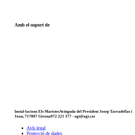
Amb el suport de
Instal·lacions Els Maristes
Avinguda del President Josep Tarradellas i
Joan, 7
17007 Girona
972 221 377 - agt@agt.cat
Avís legal
Protecció de dades