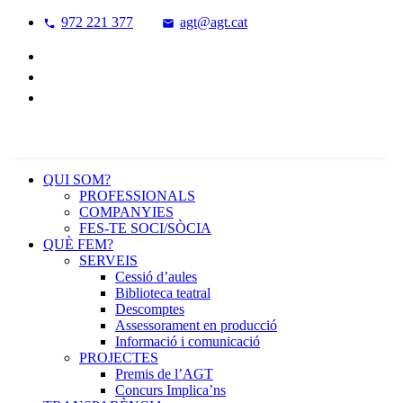
972 221 377
agt@agt.cat
QUI SOM?
PROFESSIONALS
COMPANYIES
FES-TE SOCI/SÒCIA
QUÈ FEM?
SERVEIS
Cessió d’aules
Biblioteca teatral
Descomptes
Assessorament en producció
Informació i comunicació
PROJECTES
Premis de l’AGT
Concurs Implica’ns