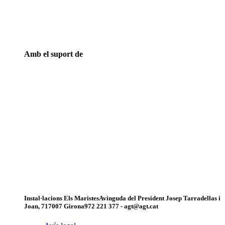
Amb el suport de
Instal·lacions Els Maristes
Avinguda del President Josep Tarradellas i
Joan, 7
17007 Girona
972 221 377 - agt@agt.cat