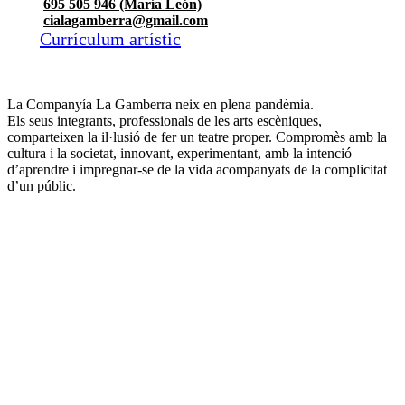
695 505 946 (María León)
cialagamberra@gmail.com
Currículum artístic
La Companyía La Gamberra
neix
en plena pandèmia.
Els seus integrants, professionals de
les arts escèniques,
comparteixen la
il·lusió
de
fer
un
teatre
proper.
Compromès
amb
la
cultura
i
la
societat,
innovant,
experimentant,
amb
la
intenció
d’aprendre
i
impregnar-se
de
la
vida
acompanyats de la complicitat
d’un
públic.