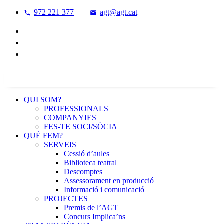
972 221 377
agt@agt.cat
QUI SOM?
PROFESSIONALS
COMPANYIES
FES-TE SOCI/SÒCIA
QUÈ FEM?
SERVEIS
Cessió d’aules
Biblioteca teatral
Descomptes
Assessorament en producció
Informació i comunicació
PROJECTES
Premis de l’AGT
Concurs Implica’ns