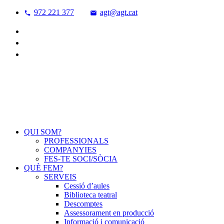
972 221 377
agt@agt.cat
QUI SOM?
PROFESSIONALS
COMPANYIES
FES-TE SOCI/SÒCIA
QUÈ FEM?
SERVEIS
Cessió d’aules
Biblioteca teatral
Descomptes
Assessorament en producció
Informació i comunicació