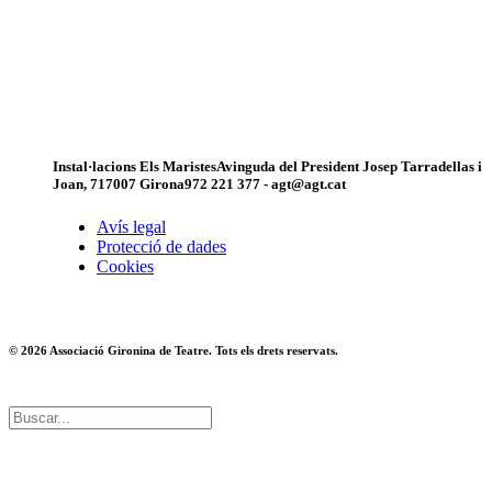
Instal·lacions Els Maristes
Avinguda del President Josep Tarradellas i
Joan, 7
17007 Girona
972 221 377 - agt@agt.cat
Avís legal
Protecció de dades
Cookies
© 2026 Associació Gironina de Teatre. Tots els drets reservats.