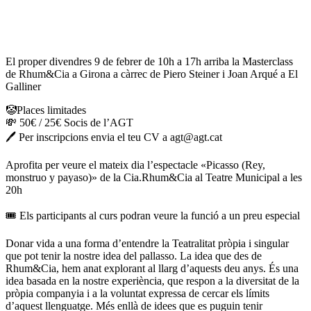
El proper divendres 9 de febrer de 10h a 17h arriba la Masterclass
de Rhum&Cia a Girona a càrrec de Piero Steiner i Joan Arqué a El
Galliner
🤡Places limitades
💸 50€ / 25€ Socis de l’AGT
🖊️ Per inscripcions envia el teu CV a agt@agt.cat
Aprofita per veure el mateix dia l’espectacle «Picasso (Rey,
monstruo y payaso)» de la Cia.Rhum&Cia al Teatre Municipal a les
20h
🎟️ Els participants al curs podran veure la funció a un preu especial
Donar vida a una forma d’entendre la Teatralitat pròpia i singular
que pot tenir la nostre idea del pallasso. La idea que des de
Rhum&Cia, hem anat explorant al llarg d’aquests deu anys. És una
idea basada en la nostre experiència, que respon a la diversitat de la
pròpia companyia i a la voluntat expressa de cercar els límits
d’aquest llenguatge. Més enllà de idees que es puguin tenir