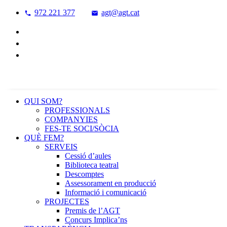
972 221 377
agt@agt.cat
QUI SOM?
PROFESSIONALS
COMPANYIES
FES-TE SOCI/SÒCIA
QUÈ FEM?
SERVEIS
Cessió d’aules
Biblioteca teatral
Descomptes
Assessorament en producció
Informació i comunicació
PROJECTES
Premis de l’AGT
Concurs Implica’ns