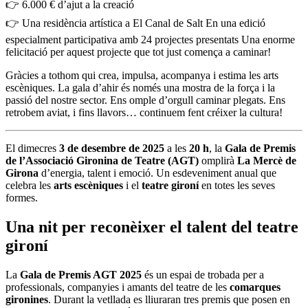
👉 6.000 € d’ajut a la creació
👉 Una residència artística a El Canal de Salt En una edició
especialment participativa amb 24 projectes presentats Una enorme
felicitació per aquest projecte que tot just comença a caminar!
Gràcies a tothom qui crea, impulsa, acompanya i estima les arts
escèniques. La gala d’ahir és només una mostra de la força i la
passió del nostre sector. Ens omple d’orgull caminar plegats. Ens
retrobem aviat, i fins llavors… continuem fent créixer la cultura!
El dimecres
3 de desembre de 2025
a les
20 h
, la
Gala de Premis
de l’Associació Gironina de Teatre (AGT)
omplirà
La Mercè de
Girona
d’energia, talent i emoció. Un esdeveniment anual que
celebra les
arts escèniques
i el
teatre gironí
en totes les seves
formes.
Una nit per reconèixer el talent del teatre
gironí
La
Gala de Premis AGT 2025
és un espai de trobada per a
professionals, companyies i amants del teatre de les
comarques
gironines
. Durant la vetllada es lliuraran tres premis que posen en