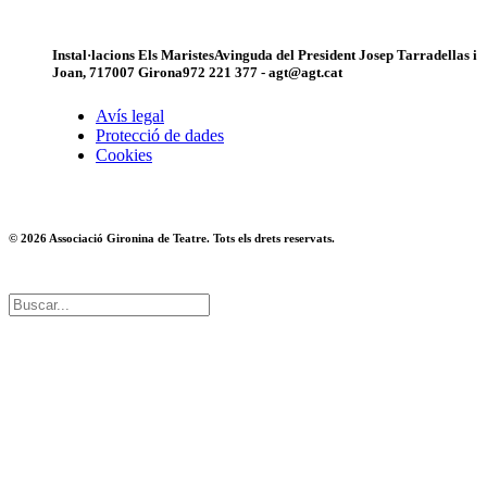
Instal·lacions Els Maristes
Avinguda del President Josep Tarradellas i
Joan, 7
17007 Girona
972 221 377 - agt@agt.cat
Avís legal
Protecció de dades
Cookies
© 2026 Associació Gironina de Teatre. Tots els drets reservats.