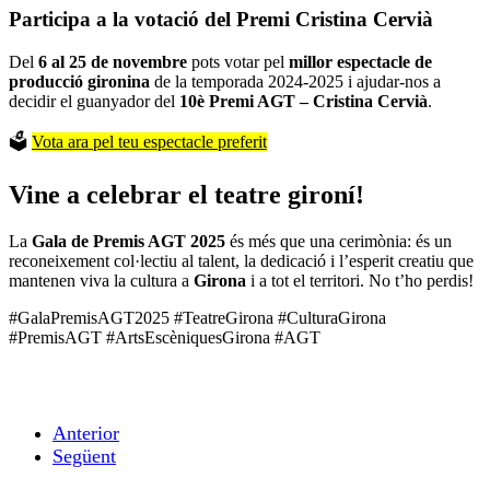
Participa a la votació del Premi Cristina Cervià
Del
6 al 25 de novembre
pots votar pel
millor espectacle de
producció gironina
de la temporada 2024-2025 i ajudar-nos a
decidir el guanyador del
10è Premi AGT – Cristina Cervià
.
🗳️
Vota ara pel teu espectacle preferit
Vine a celebrar el teatre gironí!
La
Gala de Premis AGT 2025
és més que una cerimònia: és un
reconeixement col·lectiu al talent, la dedicació i l’esperit creatiu que
mantenen viva la cultura a
Girona
i a tot el territori. No t’ho perdis!
#GalaPremisAGT2025 #TeatreGirona #CulturaGirona
#PremisAGT #ArtsEscèniquesGirona #AGT
Anterior
Següent