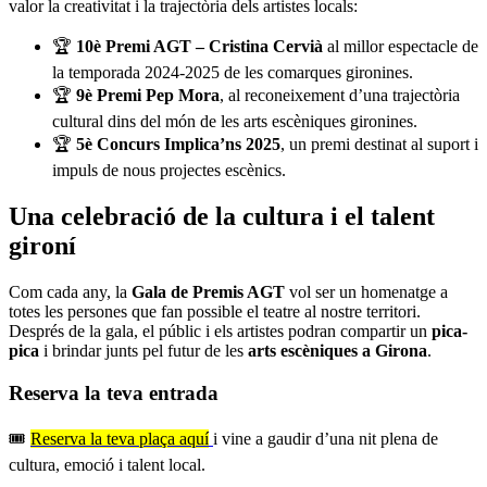
valor la creativitat i la trajectòria dels artistes locals:
🏆
10è Premi AGT – Cristina Cervià
al millor espectacle de
la temporada 2024-2025 de les comarques gironines.
🏆
9è Premi Pep Mora
, al reconeixement d’una trajectòria
cultural dins del món de les arts escèniques gironines.
🏆
5è Concurs Implica’ns 2025
, un premi destinat al suport i
impuls de nous projectes escènics.
Una celebració de la cultura i el talent
gironí
Com cada any, la
Gala de Premis AGT
vol ser un homenatge a
totes les persones que fan possible el teatre al nostre territori.
Després de la gala, el públic i els artistes podran compartir un
pica-
pica
i brindar junts pel futur de les
arts escèniques a Girona
.
Reserva la teva entrada
🎟️
Reserva la teva plaça aquí
i vine a gaudir d’una nit plena de
cultura, emoció i talent local.