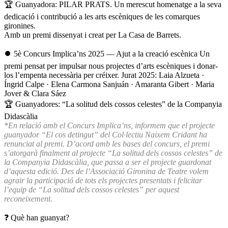
🏆 Guanyadora: PILAR PRATS. Un merescut homenatge a la seva
dedicació i contribució a les arts escèniques de les comarques
gironines.
Amb un premi dissenyat i creat per La Casa de Barrets.
⏺️ 5è Concurs Implica’ns 2025 — Ajut a la creació escènica Un
premi pensat per impulsar nous projectes d’arts escèniques i donar-
los l’empenta necessària per créixer. Jurat 2025: Laia Alzueta ·
Íngrid Calpe · Elena Carmona Sanjuán · Amaranta Gibert · Maria
Jover & Clara Sáez
🏆 Guanyadores: “La solitud dels cossos celestes” de la Companyia
Didascàlia
*En relació amb el Concurs Implica’ns, informem que el projecte
guanyador “El cos detingut” del Col·lectiu Naixem Cridant ha
renunciat al premi. D’acord amb les bases del concurs, el premi
s’atorgarà finalment al projecte “La solitud dels cossos celestes” de
la Companyia Didascàlia, que passa a ser el projecte guardonat
d’aquesta edició. Des de l’Associació Gironina de Teatre volem
agrair la participació de tots els projectes presentats i felicitar
l’equip de “La solitud dels cossos celestes” per aquest
reconeixement.
❓ Què han guanyat?