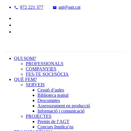
972 221 377
agt@agt.cat
QUI SOM?
PROFESSIONALS
COMPANYIES
FES-TE SOCI/SÒCIA
QUÈ FEM?
SERVEIS
Cessió d’aules
Biblioteca teatral
Descomptes
Assessorament en producció
Informació i comunicació
PROJECTES
Premis de l’AGT
Concurs Implica’ns