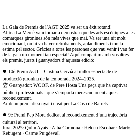
La Gala de Premis de l’AGT 2025 va ser un èxit rotund!
Ahir a La Mercè vam tornar a demostrar que les arts escèniques a les
comarques gironines són més vives que mai. Va ser una nit molt
emocionant, on hi va haver retrobaments, aplaudiments i molta
estima pel sector. Gràcies a totes les persones que vau venir i vau fer
de la gala un moment tan especial! Aquí compartim amb vosaltres
els premis, jurats i guanyadors d’aquesta edició:
⏺️ 10è Premi AGT – Cristina Cervià al millor espectacle de
producció gironina de la temporada 2024–2025.
🏆 Guanyador: WOOF, de Pere Hosta Una peça que ha captivat
públic i professionals i que s’emporta merescudament aquest
reconeixement.
Amb un premi dissenyat i creat per La Casa de Barrets
⏺️ 9è Premi Pep Mora dedicat al reconeixement d’una trajectòria
cultural al territori.
Jurat 2025: Quim Ayats · Alba Carmona · Helena Escobar · Mario
Rebugent · Carme Puigdevall