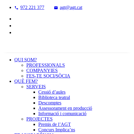
972 221 377
agt@agt.cat
QUI SOM?
PROFESSIONALS
COMPANYIES
FES-TE SOCI/SÒCIA
QUÈ FEM?
SERVEIS
Cessió d’aules
Biblioteca teatral
Descomptes
Assessorament en producció
Informació i comunicació
PROJECTES
Premis de l’AGT
Concurs Implica’ns