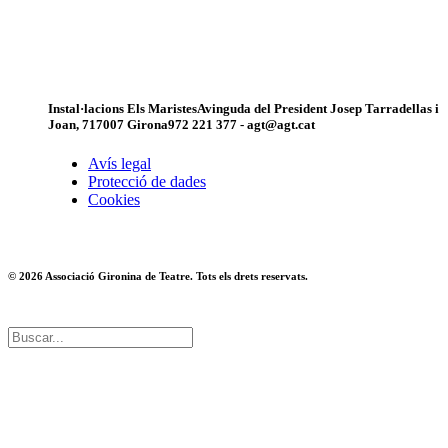
Instal·lacions Els Maristes
Avinguda del President Josep Tarradellas i
Joan, 7
17007 Girona
972 221 377 - agt@agt.cat
Avís legal
Protecció de dades
Cookies
© 2026 Associació Gironina de Teatre. Tots els drets reservats.