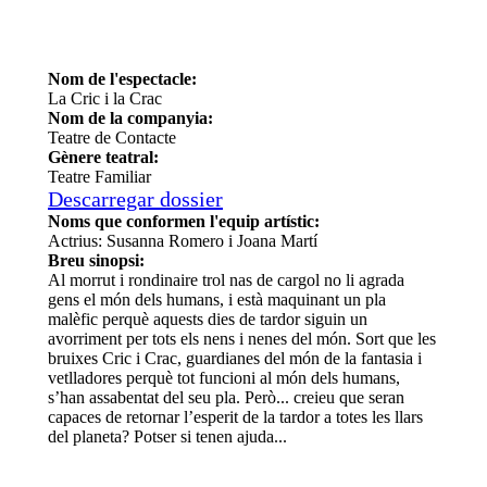
Nom de l'espectacle:
La Cric i la Crac
Nom de la companyia:
Teatre de Contacte
Gènere teatral:
Teatre Familiar
Descarregar dossier
Noms que conformen l'equip artístic:
Actrius: Susanna Romero i Joana Martí
Breu sinopsi:
Al morrut i rondinaire trol nas de cargol no li agrada
gens el món dels humans, i està maquinant un pla
malèfic perquè aquests dies de tardor siguin un
avorriment per tots els nens i nenes del món. Sort que les
bruixes Cric i Crac, guardianes del món de la fantasia i
vetlladores perquè tot funcioni al món dels humans,
s’han assabentat del seu pla. Però... creieu que seran
capaces de retornar l’esperit de la tardor a totes les llars
del planeta? Potser si tenen ajuda...