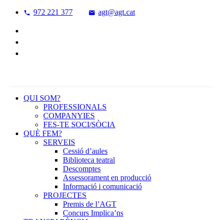
972 221 377
agt@agt.cat
QUI SOM?
PROFESSIONALS
COMPANYIES
FES-TE SOCI/SÒCIA
QUÈ FEM?
SERVEIS
Cessió d’aules
Biblioteca teatral
Descomptes
Assessorament en producció
Informació i comunicació
PROJECTES
Premis de l’AGT
Concurs Implica’ns