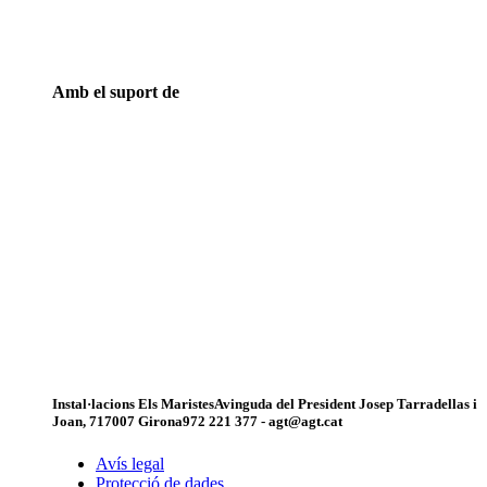
Amb el suport de
Instal·lacions Els Maristes
Avinguda del President Josep Tarradellas i
Joan, 7
17007 Girona
972 221 377 - agt@agt.cat
Avís legal
Protecció de dades